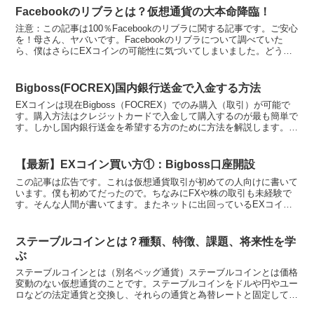
Facebookのリブラとは？仮想通貨の大本命降臨！
注意：この記事は100％Facebookのリブラに関する記事です。ご安心
を！母さん、ヤバいです。Facebookのリブラについて調べていた
ら、僕はさらにEXコインの可能性に気づいてしまいました。どうし
たらよいでしょう・・・あぁEXコイン、ど...
Bigboss(FOCREX)国内銀行送金で入金する方法
EXコインは現在Bigboss（FOCREX）でのみ購入（取引）が可能で
す。購入方法はクレジットカードで入金して購入するのが最も簡単で
す。しかし国内銀行送金を希望する方のために方法を解説します。も
しEXコインをクレジットカードで購入・入金し...
【最新】EXコイン買い方①：Bigboss口座開設
この記事は広告です。これは仮想通貨取引が初めての人向けに書いて
います。僕も初めてだったので。ちなみにFXや株の取引も未経験で
す。そんな人間が書いてます。またネットに出回っているEXコイン
の買い方の情報が少し古くなっているので、2021年1月...
ステーブルコインとは？種類、特徴、課題、将来性を学
ぶ
ステーブルコインとは（別名ペッグ通貨）ステーブルコインとは価格
変動のない仮想通貨のことです。ステーブルコインをドルや円やユー
ロなどの法定通貨と交換し、それらの通貨と為替レートと固定してお
くことで価格を安定させる仮想通貨です。（※法定通貨以外...