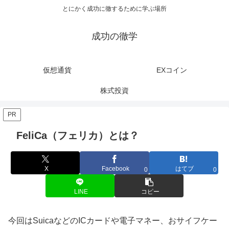
とにかく成功に徹するために学ぶ場所
成功の徹学
仮想通貨
EXコイン
株式投資
PR
FeliCa（フェリカ）とは？
X
Facebook
はてブ
0
0
LINE
コピー
今回はSuicaなどのICカードや電子マネー、おサイフケー