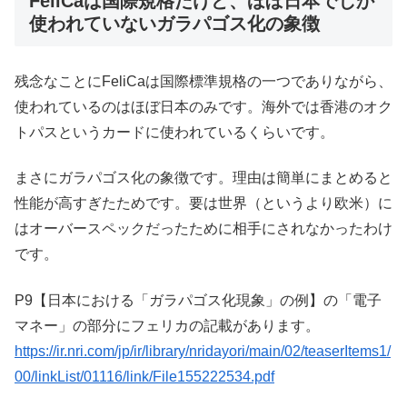
FeliCaは国際規格だけど、ほぼ日本でしか
使われていないガラパゴス化の象徴
残念なことにFeliCaは国際標準規格の一つでありながら、
使われているのはほぼ日本のみです。海外では香港のオク
トパスというカードに使われているくらいです。
まさにガラパゴス化の象徴です。理由は簡単にまとめると
性能が高すぎたためです。要は世界（というより欧米）に
はオーバースペックだったために相手にされなかったわけ
です。
P9【日本における「ガラパゴス化現象」の例】の「電子
マネー」の部分にフェリカの記載があります。
https://ir.nri.com/jp/ir/library/nridayori/main/02/teaserItems1/
00/linkList/01116/link/File155222534.pdf