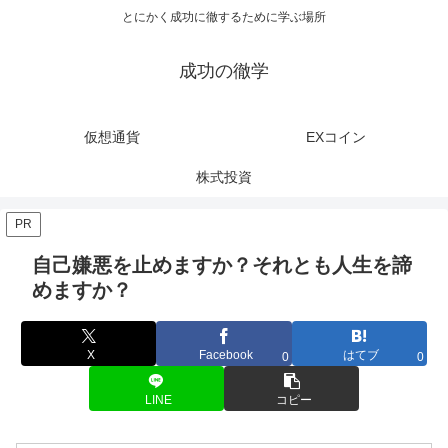
とにかく成功に徹するために学ぶ場所
成功の徹学
仮想通貨
EXコイン
株式投資
PR
自己嫌悪を止めますか？それとも人生を諦
めますか？
X
Facebook
はてブ
0
0
LINE
コピー