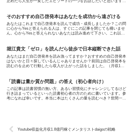
止めたら人生が一変したエピソードの一つをお話したいと思います。
生々しいですが、生きていく上で大切な収入のお話です。自...
そのおすすめ自己啓発本はあなたを成功から遠ざける
あなたはこれまで自己啓発本を読んで成功・成長しましたか？この問
に心からYesと答えられる人は、すぐにこの記事を閉じても構いませ
ん。心からYesと答えられないあなたは読み進めて下さい。これ以
上、自己啓発本を読んでもあなたは成長も成功もしないあ...
堀江貴文「ゼロ」を読んだら徒歩で日本縦断できた話
あなたはまだ自己啓発本を読み漁ってますか？おすすめの自己啓発本
はないかと日々探しているんじゃありませんか？前回は自己啓発本を
読むのを止めて行動したら収入が上がった話をしました。（月収130
万円くらい）今回は自己啓発本に入ると思うんですが堀江...
「読書は量か質か問題」の答え（初心者向け）
この記事は読書習慣の無い方、あるい習慣化にチャレンジしてるけど
行き詰まっているといった読書初心者の方のために書いています。参
考になれば幸いです。本当に本はたくさんの量を読むべき？世間一般
では読書は読む本の量が多いほど、凄いとか偉いとか正しい...
Youtube収益化月収1.8億円稼ぐメンタリストdaigoの戦略