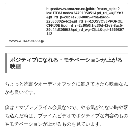
https://www.amazon.co.jp/b/ref=sxts_spks?
ie=UTF8&node=3479195051&pd_rd_w=jEYn3
&pf_rd_p=c0b7e708-0005-4fba-badd-
22530302e4c2&pf_rd_r=RZQSVC5JPPGRGE
CFRJ0B&pd_rd_r=2cf050f1-c30d-42e8-8ac5-
29e44d3059f8&pd_rd_wg=ZljaL&qid=1569897
112
www.amazon.co.jp
ポジティブになれる・モチベーションが上がる
映画
ちょっと読書やオーディオブックに飽きてきたら映画なん
かも良いです。
僕はアマゾンプライム会員なので、やる気がでない時や落
ち込んだ時は、プライムビデオでポジティブな内容のもの
やモチベーションが上がるものを見ています。