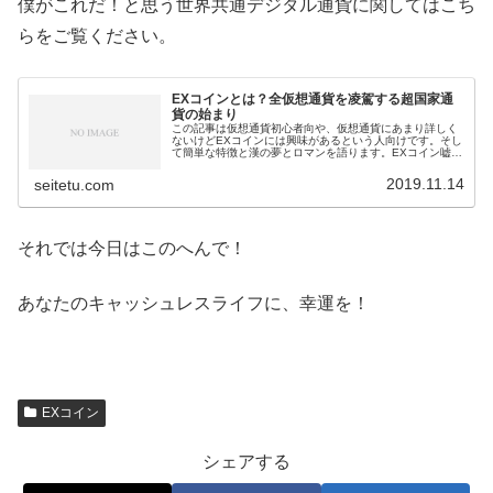
僕がこれだ！と思う世界共通デジタル通貨に関してはこち
らをご覧ください。
EXコインとは？全仮想通貨を凌駕する超国家通
貨の始まり
この記事は仮想通貨初心者向や、仮想通貨にあまり詳しく
ないけどEXコインには興味があるという人向けです。そし
て簡単な特徴と漢の夢とロマンを語ります。EXコイン嘘の
ようで本当の特徴EXコインの特徴をざっと書きます。僕も
まだまだ知らないことだらけ...
2019.11.14
seitetu.com
それでは今日はこのへんで！
あなたのキャッシュレスライフに、幸運を！
EXコイン
シェアする