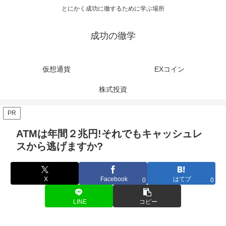
とにかく成功に徹するために学ぶ場所
成功の徹学
仮想通貨
EXコイン
株式投資
PR
ATMは年間２兆円!それでもキャッシュレ
スから逃げますか?
X
Facebook
はてブ
0
0
LINE
コピー