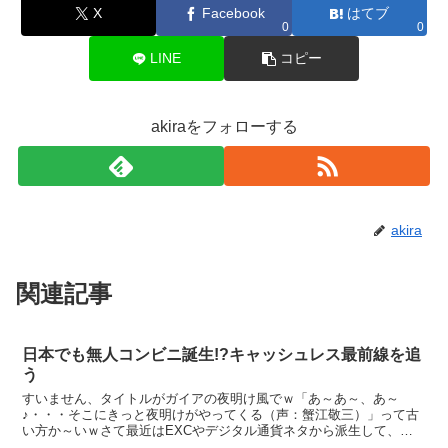
X
Facebook
はてブ
0
0
LINE
コピー
akiraをフォローする
akira
関連記事
日本でも無人コンビニ誕生!?キャッシュレス最前線を追
う
すいません、タイトルがガイアの夜明け風でｗ「あ～あ～、あ～
♪・・・そこにきっと夜明けがやってくる（声：蟹江敬三）」って古
い方か～いｗさて最近はEXCやデジタル通貨ネタから派生して、キ
ャッシュレス化を学んでいます。沖縄にもやっと最近セブンイレ...