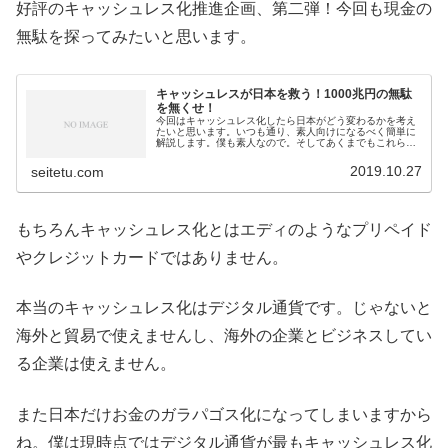
好評のキャッシュレス化推進企画、第二弾！今回も現金の
無駄を探ってみたいと思います。
キャッシュレスが日本を救う！1000兆円の無駄
を無くせ！
今回はキャッシュレス化したら日本がどう変わるかを考え
たいと思います。いつも通り、素人向けになるべく簡単に
解説します。僕も素人なので。そしてあくまでもこれらは
僕の個人的見解です。自分で学びその情報を共有するため
に書いています。日本の現金の半分...
2019.10.27
seitetu.com
もちろんキャッシュレス化とはエディのようなプリペイド
やクレジットカードではありません。
本当のキャッシュレス化はデジタル通貨です。じゃないと
海外と貿易で使えませんし、海外の企業とビジネスしてい
る企業は使えません。
また日本だけお金のガラパゴス化になってしまいますから
ね。僕は現時点ではデジタル通貨が最もキャッシュレス化