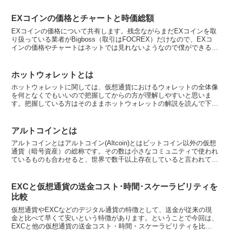
EXコインの価格とチャートと時価総額
EXコインの価格について共有します。残念ながらまだEXコインを取
り扱っている業者がBigboss（取引はFOCREX）だけなので、EXコ
インの価格やチャートはネットでは見れないようなので僕ができる限
り毎日更新していこうと思います。EXコイン...
ホットウォレットとは
ホットウォレットに関しては、仮想通貨におけるウォレットの全体像
を何となくでもいいので把握してからの方が理解しやすいと思いま
す。把握している方はそのままホットウォレットの解説を読んで下さ
い。ホットウォレットとはホットウォレットとは簡単に言うと...
アルトコインとは
アルトコインとはアルトコイン(Altcoin)とはビットコイン以外の仮想
通貨（暗号資産）の総称です。その数は小さなコミュニティで使われ
ているものも合わせると、世界で数千以上存在していると言われてい
ます。アルトコイン(Altcoin)は英語の...
EXCと仮想通貨の送金コスト･時間･スケーラビリティを
比較
仮想通貨やEXCなどのデジタル通貨の特徴として、送金が従来の現
金と比べて早くて安いという特徴があります。ということで今回は、
EXCと他の仮想通貨の送金コスト・時間・スケーラビリティを比較