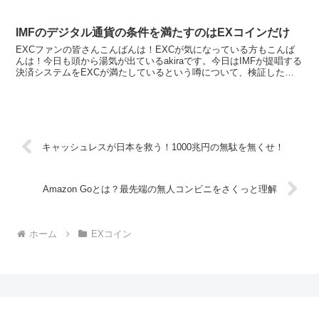
したいと思います。EXCと仮想通貨の送金コスト・時間・...
IMFのデジタル通貨の条件を満たすのはEXコインだけ
EXCファンの皆さんこんばんは！EXCが気になっている方もこんば
んは！今日も頭から湯気が出ているakiraです。今日はIMFが提唱する
決済システムをEXCが満たしているという噂について、検証したい
と思います。結論から言って、満たしてました！...
キャッシュレスが日本を救う！1000兆円の無駄を無くせ！
Amazon Goとは？最先端の無人コンビニをさくっと理解
ホーム
EXコイン