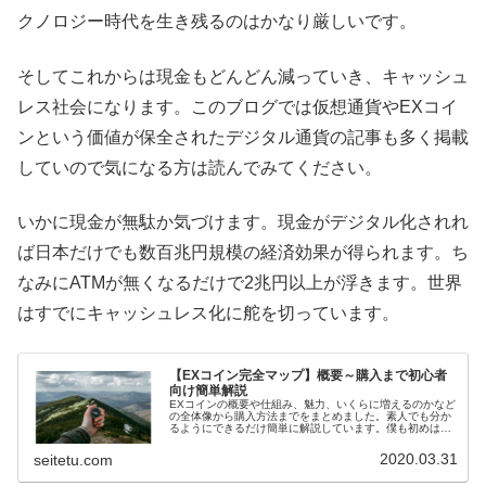
クノロジー時代を生き残るのはかなり厳しいです。
そしてこれからは現金もどんどん減っていき、キャッシュ
レス社会になります。このブログでは仮想通貨やEXコイ
ンという価値が保全されたデジタル通貨の記事も多く掲載
していので気になる方は読んでみてください。
いかに現金が無駄か気づけます。現金がデジタル化されれ
ば日本だけでも数百兆円規模の経済効果が得られます。ち
なみにATMが無くなるだけで2兆円以上が浮きます。世界
はすでにキャッシュレス化に舵を切っています。
【EXコイン完全マップ】概要～購入まで初心者
向け簡単解説
EXコインの概要や仕組み、魅力、いくらに増えるのかなど
の全体像から購入方法までをまとめました。素人でも分か
るようにできるだけ簡単に解説しています。僕も初めは全
く何も分からなかったので、なるべく初心者でも分かるよ
う解説しています。EXコインの...
2020.03.31
seitetu.com