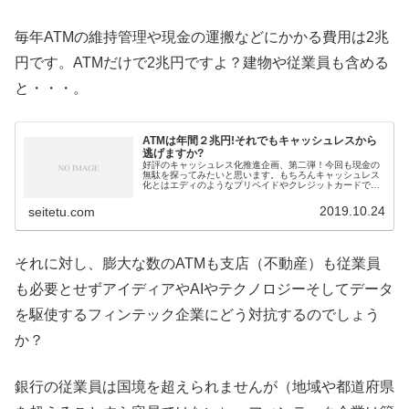
毎年ATMの維持管理や現金の運搬などにかかる費用は2兆
円です。ATMだけで2兆円ですよ？建物や従業員も含める
と・・・。
ATMは年間２兆円!それでもキャッシュレスから
逃げますか?
好評のキャッシュレス化推進企画、第二弾！今回も現金の
無駄を探ってみたいと思います。もちろんキャッシュレス
化とはエディのようなプリペイドやクレジットカードでは
ありません。本当のキャッシュレス化はデジタル通貨で
す。じゃないと海外と貿易で使えませ...
2019.10.24
seitetu.com
それに対し、膨大な数のATMも支店（不動産）も従業員
も必要とせずアイディアやAIやテクノロジーそしてデータ
を駆使するフィンテック企業にどう対抗するのでしょう
か？
銀行の従業員は国境を超えられませんが（地域や都道府県