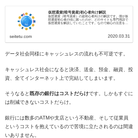
仮想通貨(暗号資産)初心者向け解説
仮想通貨（暗号資産）の超初心者向けの解説です。僕が仮
想通貨初心者の頃に困ったのが、どのサイトも専門用語で
仮想通貨を解説していたことです。なので細心の注意を払
って専門用語を省き、初心者が理解できるように書いてい
ます。厳密には違う点もありますが...
2020.03.31
seitetu.com
データ社会同様にキャッシュレスの流れも不可逆です。
キャッシュレス社会になると決済、送金、預金、融資、投
資、全てインターネット上で完結してしまいます。
そうなると
既存の銀行はコストだらけ
です。しかもすぐに
は削減できないコストだらけ。
銀行には数多のATMや支店という不動産、そして従業員
というコストを抱えているので苦境に立たされるのは間違
いありません。