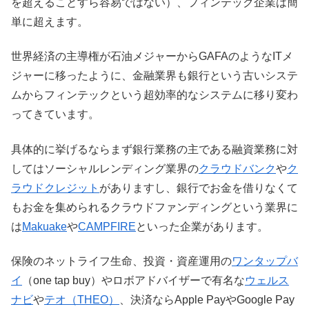
を超えることすら容易ではない）、フィンテック企業は簡
単に超えます。
世界経済の主導権が石油メジャーからGAFAのようなITメ
ジャーに移ったように、金融業界も銀行という古いシステ
ムからフィンテックという超効率的なシステムに移り変わ
ってきています。
具体的に挙げるならまず銀行業務の主である融資業務に対
してはソーシャルレンディング業界の
クラウドバンク
や
ク
ラウドクレジット
がありますし、銀行でお金を借りなくて
もお金を集められるクラウドファンディングという業界に
は
Makuake
や
CAMPFIRE
といった企業があります。
保険のネットライフ生命、投資・資産運用の
ワンタップバ
イ
（one tap buy）やロボアドバイザーで有名な
ウェルス
ナビ
や
テオ（THEO）
、決済ならApple PayやGoogle Pay